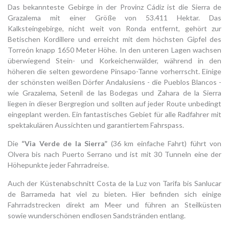
Das bekannteste Gebirge in der Provinz Cádiz ist die Sierra de
Grazalema mit einer Größe von 53.411 Hektar. Das
Kalksteingebirge, nicht weit von Ronda entfernt, gehört zur
Betischen Kordillere und erreicht mit dem höchsten Gipfel des
Torreón knapp 1650 Meter Höhe. In den unteren Lagen wachsen
überwiegend Stein- und Korkeichenwälder, während in den
höheren die selten gewordene Pinsapo-Tanne vorherrscht. Einige
der schönsten weißen Dörfer Andalusiens - die Pueblos Blancos -
wie Grazalema, Setenil de las Bodegas und Zahara de la Sierra
liegen in dieser Bergregion und sollten auf jeder Route unbedingt
eingeplant werden. Ein fantastisches Gebiet für alle Radfahrer mit
spektakulären Aussichten und garantiertem Fahrspass.
Die
“Via Verde de la Sierra”
(36 km einfache Fahrt) führt von
Olvera bis nach Puerto Serrano und ist mit 30 Tunneln eine der
Höhepunkte jeder Fahrradreise.
Auch der Küstenabschnitt Costa de la Luz von Tarifa bis Sanlucar
de Barrameda hat viel zu bieten. Hier befinden sich einige
Fahrradstrecken direkt am Meer und führen an Steilküsten
sowie wunderschönen endlosen Sandstränden entlang.