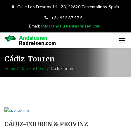
Calle Los Fresnos 14 - 2B,
29620 Torremolinos-Spain
+34 952 37 57 51
Email:
info@andalusienradreisen.com
Andalusien-
Radreisen.com
Cádiz-Touren
Home
Touren-Tipps
Cádiz-Touren
CÁDIZ-TOUREN & PROVINZ