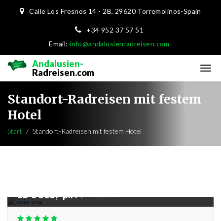
Calle Los Fresnos 14 - 2B,
29620 Torremolinos-Spain
+34 952 37 57 51
Email:
info@andalusienradreisen.com
Andalusien-
Radreisen.com
Standort-Radreisen mit festem
Hotel
Start
Standort-Radreisen mit festem Hotel
ab € 885,- p.P.
|
7 Nächte